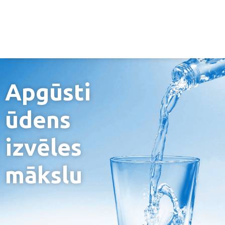
Apgūsti
ūdens
izvēles
mākslu