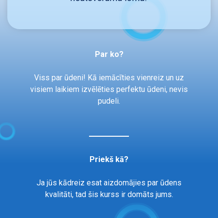
Par ko?
Viss par ūdeni! Kā iemācīties vienreiz un uz
visiem laikiem izvēlēties perfektu ūdeni, nevis
pudeli.
Priekš kā?
Ja jūs kādreiz esat aizdomājies par ūdens
kvalitāti, tad šis kurss ir domāts jums.