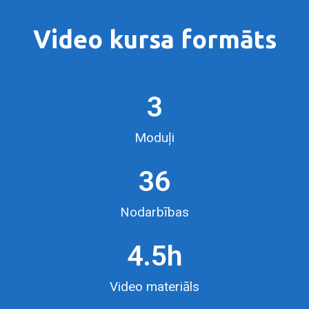
Video kursa formāts
3
Moduļi
36
Nodarbības
4.5
h
Video materiāls