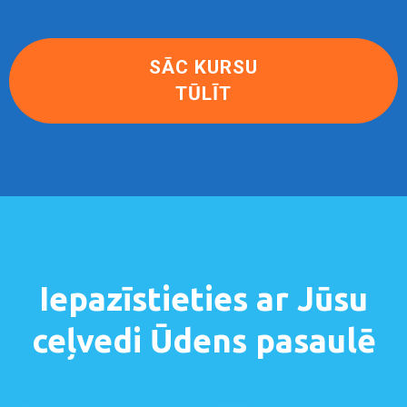
SĀC KURSU
TŪLĪT
Iepazīstieties ar Jūsu
ceļvedi Ūdens pasaulē