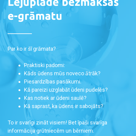
Lejuplādē bezmaksas
e-grāmatu
Par ko ir šī grāmata?
Praktiski padomi:
Kāds ūdens mūs noveco ātrāk?
Piesardzības pasākumi.
Kā pareizi uzglabāt ūdeni pudelēs?
Kas notiek ar ūdeni saulē?
Kā saprast, ka ūdens ir sabojāts?
To ir svarīgi zināt visiem! Bet īpaši svarīga
informācija grūtniecēm un bērniem.