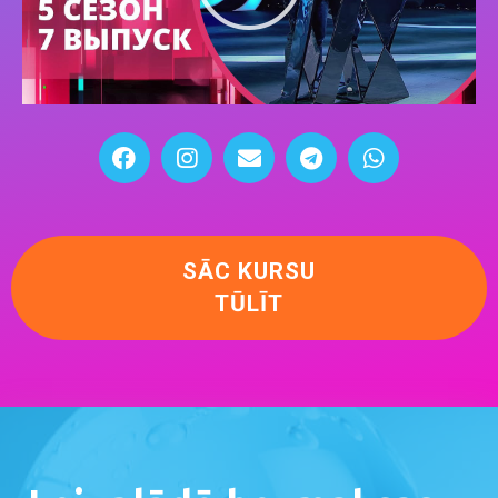
SĀC KURSU
TŪLĪT