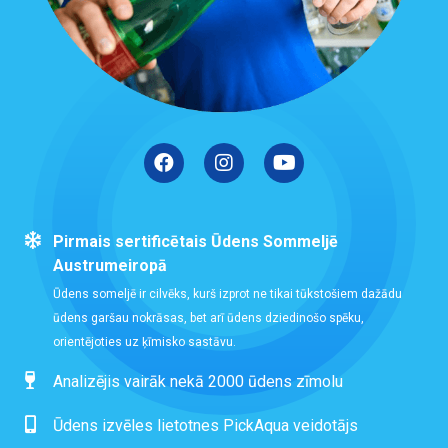
Pirmais sertificētais Ūdens Sommeljē
Austrumeiropā
Ūdens someljē ir cilvēks, kurš izprot ne tikai tūkstošiem dažādu
ūdens garšau nokrāsas, bet arī ūdens dziedinošo spēku,
orientējoties uz ķīmisko sastāvu.
Analizējis vairāk nekā 2000 ūdens zīmolu
Ūdens izvēles lietotnes PickAqua veidotājs