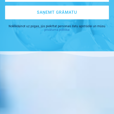
SAŅEMT GRĀMATU
Noklikšķinot uz pogas, jūs piekrītat personas datu apstrādei un mūsu
privātuma politikai